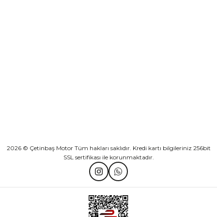
Sepete Ekle
KURUMSAL
Athena Ön Amortisör Yağ Keçesi Çift Yaylı NOK Kayaba Showa
KATEGORİLER
₺ 1.600,00
HIZLI BAĞLANTILAR
Sepete Ekle
2026 © Çetinbaş Motor Tüm hakları saklıdır. Kredi kartı bilgileriniz 256bit
SSL sertifikası ile korunmaktadır.
TVS Wego Kilit Seti
Mondial Turismo 50 Kaporta Seti Sarı
₺ 1.150,39
₺ 7.060,00