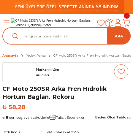
YENİ ÜYELERE ÖZEL SEPETTE ANINDA %5 İNDİRİM
YENİ ÜYELERE ÖZEL SEPETTE ANINDA %5 İNDİRİM
YENİ ÜYELERE ÖZEL SEPETTE ANINDA %5 İNDİRİM
ARA
Anasayfa
Yedek Parça
CF Moto 250SR Arka Fren Hıdrolık Hortum Bagla
Markanın tüm
(0) Yorum
ürünleri
CF Moto 250SR Arka Fren Hıdrolık
Hortum Baglan. Rekoru
₺ 58,28
₺
8
'den başlayan taksitlerle!
Taksit Seçenekleri
Beden Ölçü Tablosu
Stok Kodu
Y4CFM4033A0297