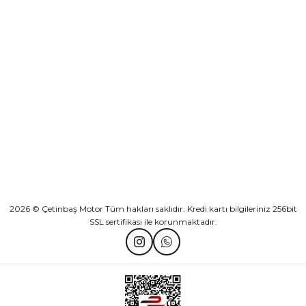
Sepete Ekle
KURUMSAL
Athena Ön Amortisör Yağ Keçesi Çift Yaylı NOK Kayaba Showa
KATEGORİLER
₺ 1.600,00
HIZLI BAĞLANTILAR
Sepete Ekle
2026 © Çetinbaş Motor Tüm hakları saklıdır. Kredi kartı bilgileriniz 256bit
SSL sertifikası ile korunmaktadır.
TVS Wego Kilit Seti
Mondial Turismo 50 Kaporta Seti Sarı
₺ 1.150,39
₺ 7.060,00