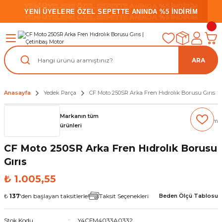
YENİ ÜYELERE ÖZEL SEPETTE ANINDA %5 İNDİRİM
YENİ ÜYELERE ÖZEL SEPETTE ANINDA %5 İNDİRİM
YENİ ÜYELERE ÖZEL SEPETTE ANINDA %5 İNDİRİM
ARA
Anasayfa
Yedek Parça
CF Moto 250SR Arka Fren Hıdrolık Borusu Gırıs
Markanın tüm
(0) Yorum
ürünleri
CF Moto 250SR Arka Fren Hıdrolık Borusu
Gırıs
₺ 1.005,55
₺
137
'den başlayan taksitlerle!
Taksit Seçenekleri
Beden Ölçü Tablosu
Stok Kodu
Y4CFM4033A0332