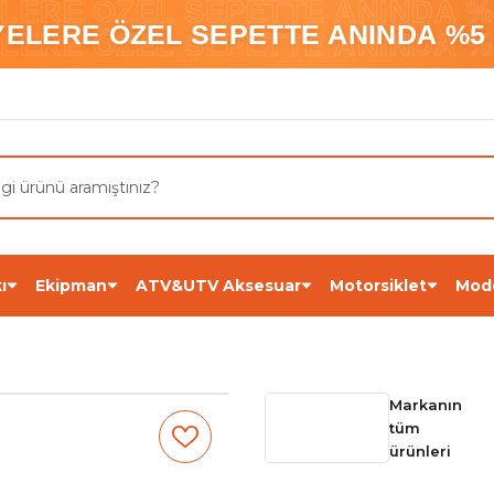
ELERE ÖZEL SEPETTE ANINDA %5
YELERE ÖZEL SEPETTE ANINDA %5 
ELERE ÖZEL SEPETTE ANINDA %5
ı
Ekipman
ATV&UTV Aksesuar
Motorsiklet
Mod
Markanın
tüm
ürünleri