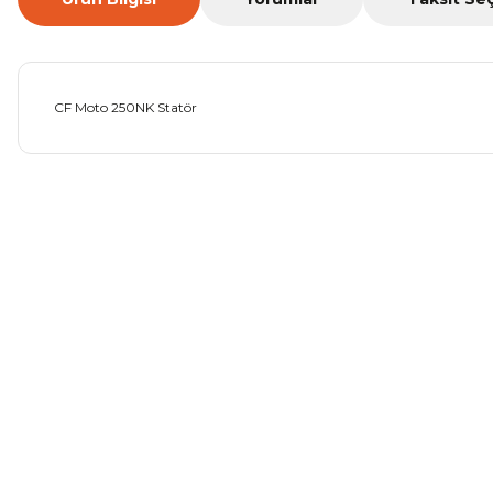
CF Moto 250NK Statör
Bu ürünün fiyat bilgisi, resim, ürün açıklamalarında ve diğer ko
Görüş ve önerileriniz için teşekkür ederiz.
Ürün resmi kalitesiz, bozuk veya görüntülenemiyor.
Ürün açıklamasında eksik bilgiler bulunuyor.
Ürün bilgilerinde hatalar bulunuyor.
Ürün fiyatı diğer sitelerden daha pahalı.
Bu ürüne benzer farklı alternatifler olmalı.
TVS Raider 125 Zincir
Mondial Drift L Debriyaj Le