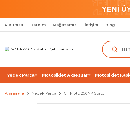
YENİ ÜY
YENİ Ü
YENİ ÜY
Kurumsal
Yardım
Mağazamız
İletişim
Blog
Yedek Parça
Motosiklet Aksesuar
Motosiklet Kask
Anasayfa
Yedek Parça
CF Moto 250NK Statör