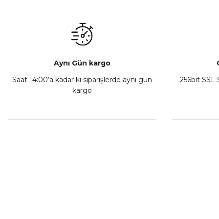
₺ 1.600,00
₺ 350,00
Sepete Ekle
Sepete Ekl
Aynı Gün kargo
Saat 14:00’a kadar ki siparişlerde aynı gün
256bit SSL S
kargo
CF Moto 450CL-C Sol Kumanda Düğmeleri Komple
₺ 2.892,73
Sepete Ekle
MÜŞTERİ HİZMETLERİ
KURUMSA