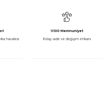
ri
%100 Memnuniyet
anka havalesi
Kolay iade ve değişim imkanı
TVS Wego Kilit Seti
₺ 1.150,39
Sepete Ekle
HIZLI BAĞLANTILAR