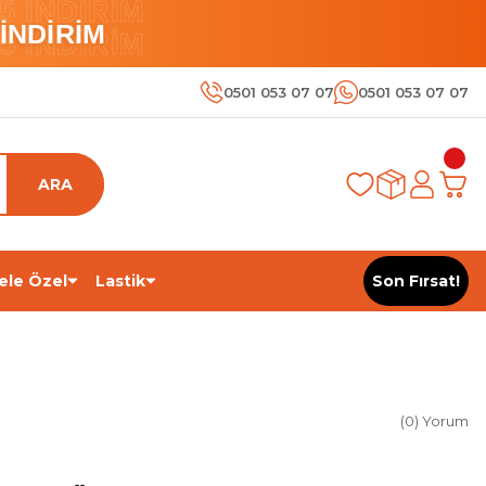
 İNDİRİM
İNDİRİM
 İNDİRİM
0501 053 07 07
0501 053 07 07
ARA
ele Özel
Lastik
Son Fırsat!
(0) Yorum