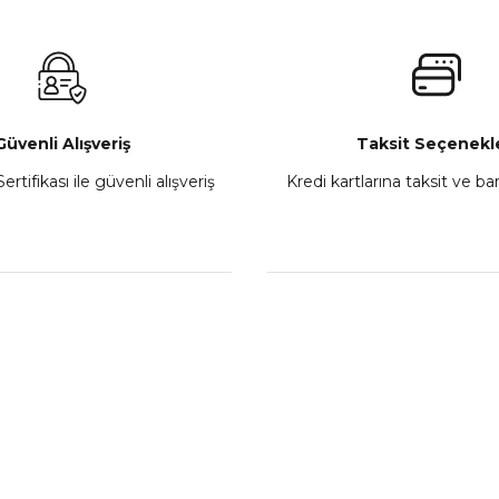
₺ 2.800,00
Gönder
e
Sepete Ekle
Güvenli Alışveriş
Taksit Seçenekle
ertifikası ile güvenli alışveriş
Kredi kartlarına taksit ve b
Athena Ön Amortisör Yağ Keçesi Çift Yaylı NOK Kayaba Showa
₺ 1.600,00
Sepete Ekle
L
KATEGORİLER