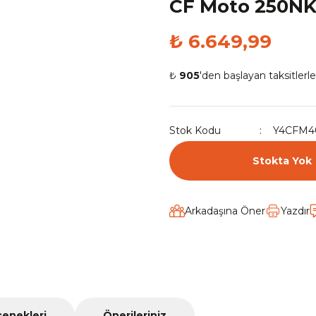
CF Moto 250NK
₺ 6.649,99
₺
905
'den başlayan taksitlerle
Stok Kodu
Y4CFM4
Stokta Yok
Arkadaşına Öner
Yazdır
çenekleri
Önerileriniz