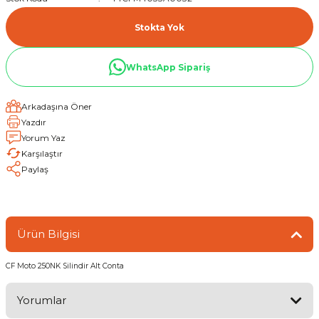
Stokta Yok
WhatsApp Sipariş
Arkadaşına Öner
Yazdır
Yorum Yaz
Karşılaştır
Paylaş
Ürün Bilgisi
CF Moto 250NK Silindir Alt Conta
Yorumlar