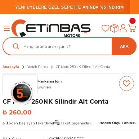
YENİ ÜYELERE ÖZEL SEPETTE ANINDA %5 İNDİRİM
YENİ ÜYELERE ÖZEL SEPETTE ANINDA %5 İNDİRİM
YENİ ÜYELERE ÖZEL SEPETTE ANINDA %5 İNDİRİM
ARA
Anasayfa
Yedek Parça
CF Moto 250NK Silindir Alt Conta
Markanın tüm
(0) Yorum
ürünleri
CF Moto 250NK Silindir Alt Conta
₺ 260,00
₺
35
'den başlayan taksitlerle!
Taksit Seçenekleri
Beden Ölçü Tablosu
Stok Kodu
Y4CFM4033A0032