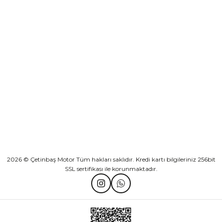
Sepete Ekle
KURUMSAL
Athena Ön Amortisör Yağ Keçesi Çift Yaylı NOK Kayaba Showa
KATEGORİLER
₺ 1.600,00
HIZLI BAĞLANTILAR
Sepete Ekle
2026 © Çetinbaş Motor Tüm hakları saklıdır. Kredi kartı bilgileriniz 256bit
SSL sertifikası ile korunmaktadır.
TVS Wego Kilit Seti
Mondial Turismo 50 Kaporta Seti Sarı