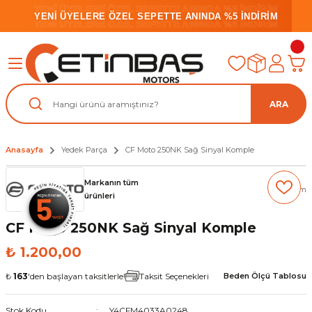
YENİ ÜYELERE ÖZEL SEPETTE ANINDA %5 İNDİRİM
YENİ ÜYELERE ÖZEL SEPETTE ANINDA %5 İNDİRİM
YENİ ÜYELERE ÖZEL SEPETTE ANINDA %5 İNDİRİM
ARA
Anasayfa
Yedek Parça
CF Moto 250NK Sağ Sinyal Komple
Markanın tüm
(0) Yorum
ürünleri
CF Moto 250NK Sağ Sinyal Komple
₺ 1.200,00
₺
163
'den başlayan taksitlerle!
Taksit Seçenekleri
Beden Ölçü Tablosu
Stok Kodu
Y4CFM4033A0248