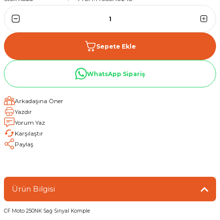
Sepete Ekle
WhatsApp Sipariş
Arkadaşına Öner
Yazdır
Yorum Yaz
Karşılaştır
Paylaş
Ürün Bilgisi
CF Moto 250NK Sağ Sinyal Komple