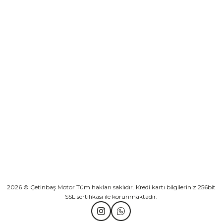
₺ 2.892,73
Yeşilova Mah. Aspendos Bulv. No:176/D Kat -2 Muratpaşa/Antalya
Sepete Ekle
KURUMSAL
Athena Ön Amortisör Yağ Keçesi Çift Yaylı NOK Kayaba Showa
KATEGORİLER
₺ 1.600,00
HIZLI BAĞLANTILAR
Sepete Ekle
2026 © Çetinbaş Motor Tüm hakları saklıdır. Kredi kartı bilgileriniz 256bit
SSL sertifikası ile korunmaktadır.
TVS Wego Kilit Seti
Mondial Turismo 50 Kaporta Seti Sarı