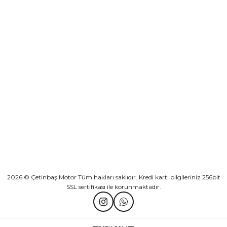
Sepete Ekle
KURUMSAL
Athena Ön Amortisör Yağ Keçesi Çift Yaylı NOK Kayaba Showa
KATEGORİLER
₺ 1.600,00
HIZLI BAĞLANTILAR
Sepete Ekle
2026 © Çetinbaş Motor Tüm hakları saklıdır. Kredi kartı bilgileriniz 256bit
SSL sertifikası ile korunmaktadır.
TVS Wego Kilit Seti
Mondial Turismo 50 Kaporta Seti Sarı