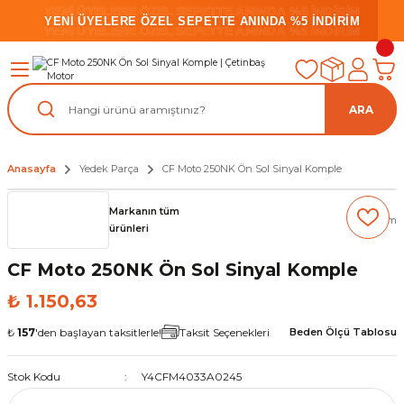
YENİ ÜYELERE ÖZEL SEPETTE ANINDA %5 İNDİRİM
YENİ ÜYELERE ÖZEL SEPETTE ANINDA %5 İNDİRİM
YENİ ÜYELERE ÖZEL SEPETTE ANINDA %5 İNDİRİM
ARA
Anasayfa
Yedek Parça
CF Moto 250NK Ön Sol Sinyal Komple
Markanın tüm
(0) Yorum
ürünleri
CF Moto 250NK Ön Sol Sinyal Komple
₺ 1.150,63
₺
157
'den başlayan taksitlerle!
Taksit Seçenekleri
Beden Ölçü Tablosu
Stok Kodu
Y4CFM4033A0245