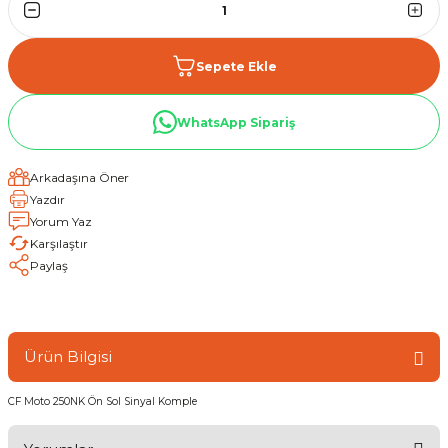
Sepete Ekle
WhatsApp Sipariş
Arkadaşına Öner
Yazdır
Yorum Yaz
Karşılaştır
Paylaş
Ürün Bilgisi
CF Moto 250NK Ön Sol Sinyal Komple