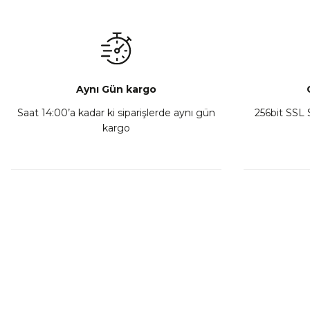
₺ 350,00
Sepete Ekle
Aynı Gün kargo
Saat 14:00’a kadar ki siparişlerde aynı gün
256bit SSL S
kargo
Athena Ön Amortisör Yağ Keçesi Çift Yaylı NOK Kayaba S
₺ 1.600,00
Sepete Ekle
MÜŞTERİ HİZMETLERİ
KURUMSA