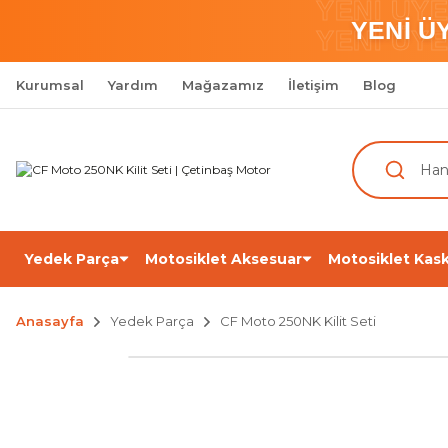
YENİ ÜY
YENİ Ü
YENİ ÜY
Kurumsal
Yardım
Mağazamız
İletişim
Blog
Yedek Parça
Motosiklet Aksesuar
Motosiklet Kask
Anasayfa
Yedek Parça
CF Moto 250NK Kilit Seti