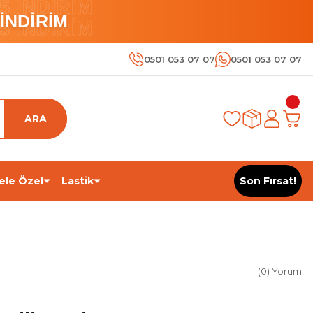
 İNDİRİM
İNDİRİM
 İNDİRİM
0501 053 07 07
0501 053 07 07
ARA
ele Özel
Lastik
Son Fırsat!
(0) Yorum