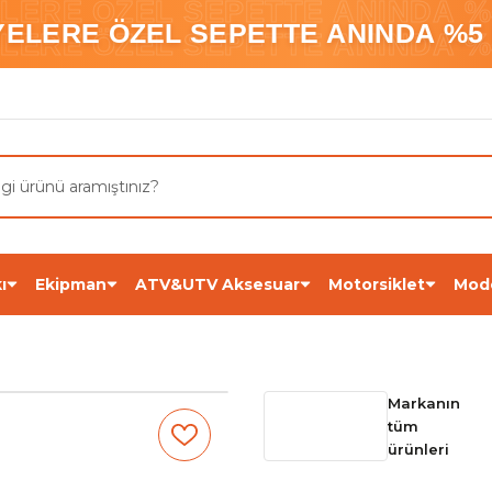
ELERE ÖZEL SEPETTE ANINDA %5
YELERE ÖZEL SEPETTE ANINDA %5 
ELERE ÖZEL SEPETTE ANINDA %5
ı
Ekipman
ATV&UTV Aksesuar
Motorsiklet
Mod
Markanın
tüm
ürünleri