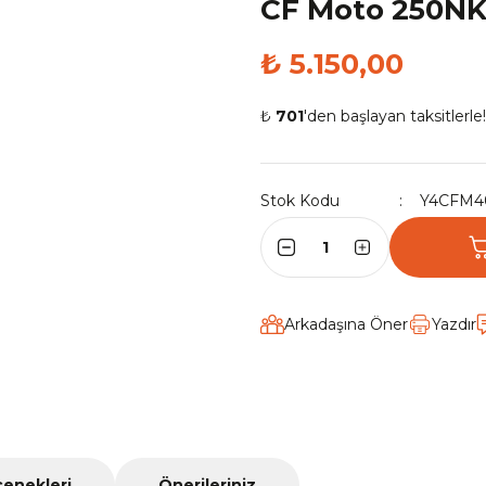
CF Moto 250NK K
₺ 5.150,00
₺
701
'den başlayan taksitlerle!
Stok Kodu
Y4CFM4
Arkadaşına Öner
Yazdır
çenekleri
Önerileriniz