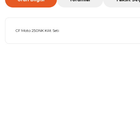
CF Moto 250NK Kilit Seti
Bu ürünün fiyat bilgisi, resim, ürün açıklamalarında ve diğer ko
Görüş ve önerileriniz için teşekkür ederiz.
Ürün resmi kalitesiz, bozuk veya görüntülenemiyor.
Ürün açıklamasında eksik bilgiler bulunuyor.
Ürün bilgilerinde hatalar bulunuyor.
Ürün fiyatı diğer sitelerden daha pahalı.
Bu ürüne benzer farklı alternatifler olmalı.
Mondial Drift L Debriyaj Levyesi Komple
CF Moto