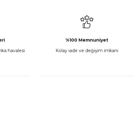
₺ 2.892,73
Sepete Ekle
ri
%100 Memnuniyet
anka havalesi
Kolay iade ve değişim imkanı
porta Seti Sarı
,00
 Ekle
HIZLI BAĞLANTILAR