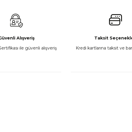
₺ 2.800,00
Gönder
Sepete Ekle
Güvenli Alışveriş
Taksit Seçenekle
ertifikası ile güvenli alışveriş
Kredi kartlarına taksit ve b
howa
TVS Wego Kilit Seti
Mondial Turismo 50 Ka
₺ 1.150,39
₺ 7.060
Sepete Ekle
Sepete
L
KATEGORİLER