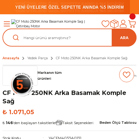
YENİ ÜYELERE ÖZEL SEPETTE ANINDA %5 İNDİRİM
YENİ ÜYELERE ÖZEL SEPETTE ANINDA %5 İNDİRİM
YENİ ÜYELERE ÖZEL SEPETTE ANINDA %5 İNDİRİM
ARA
Anasayfa
Yedek Parça
CF Moto 250NK Arka Basamak Komple Sağ
Markanın tüm
(0) Yorum
ürünleri
CF Moto 250NK Arka Basamak Komple
Sağ
₺ 1.071,05
₺
146
'den başlayan taksitlerle!
Taksit Seçenekleri
Beden Ölçü Tablosu
Stok Kodu
Y4CFM4033A0131