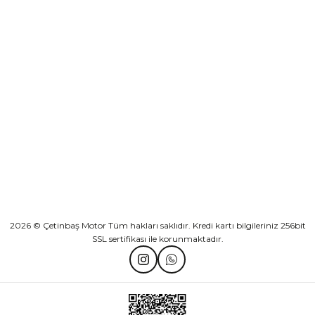
Sepete Ekle
KURUMSAL
Athena Ön Amortisör Yağ Keçesi Çift Yaylı NOK Kayaba Showa
KATEGORİLER
₺ 1.600,00
HIZLI BAĞLANTILAR
Sepete Ekle
2026 © Çetinbaş Motor Tüm hakları saklıdır. Kredi kartı bilgileriniz 256bit
SSL sertifikası ile korunmaktadır.
TVS Wego Kilit Seti
Mondial Turismo 50 Kaporta Seti Sarı