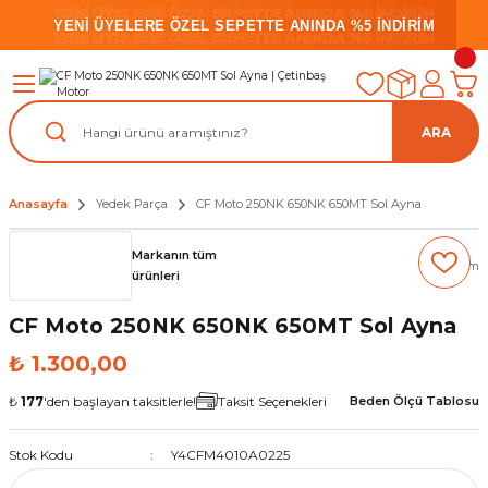
YENİ ÜYELERE ÖZEL SEPETTE ANINDA %5 İNDİRİM
YENİ ÜYELERE ÖZEL SEPETTE ANINDA %5 İNDİRİM
YENİ ÜYELERE ÖZEL SEPETTE ANINDA %5 İNDİRİM
ARA
Anasayfa
Yedek Parça
CF Moto 250NK 650NK 650MT Sol Ayna
Markanın tüm
(0) Yorum
ürünleri
CF Moto 250NK 650NK 650MT Sol Ayna
₺ 1.300,00
₺
177
'den başlayan taksitlerle!
Taksit Seçenekleri
Beden Ölçü Tablosu
Stok Kodu
Y4CFM4010A0225