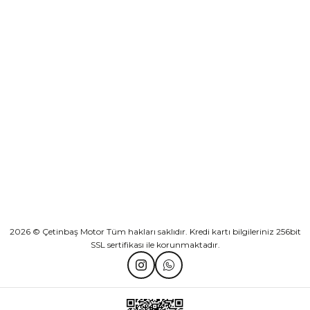
Sepete Ekle
KURUMSAL
Athena Ön Amortisör Yağ Keçesi Çift Yaylı NOK Kayaba Showa
KATEGORİLER
₺ 1.600,00
HIZLI BAĞLANTILAR
Sepete Ekle
2026 © Çetinbaş Motor Tüm hakları saklıdır. Kredi kartı bilgileriniz 256bit
SSL sertifikası ile korunmaktadır.
TVS Wego Kilit Seti
Mondial Turismo 50 Kaporta Seti Sarı