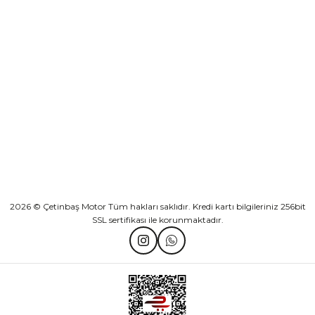
KURUMSAL
Athena Ön Amortisör Yağ Keçesi Çift Yaylı NOK Kayaba Showa
KATEGORİLER
₺ 1.600,00
HIZLI BAĞLANTILAR
Sepete Ekle
2026 © Çetinbaş Motor Tüm hakları saklıdır. Kredi kartı bilgileriniz 256bit
SSL sertifikası ile korunmaktadır.
TVS Wego Kilit Seti
Mondial Turismo 50 Kaporta Seti Sarı
₺ 1.150,39
₺ 7.060,00