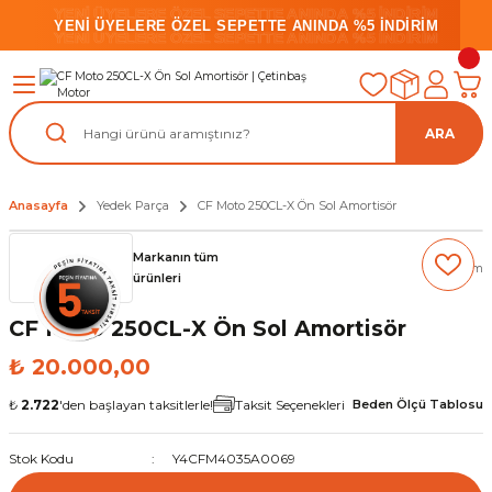
YENİ ÜYELERE ÖZEL SEPETTE ANINDA %5 İNDİRİM
YENİ ÜYELERE ÖZEL SEPETTE ANINDA %5 İNDİRİM
YENİ ÜYELERE ÖZEL SEPETTE ANINDA %5 İNDİRİM
ARA
Anasayfa
Yedek Parça
CF Moto 250CL-X Ön Sol Amortisör
Markanın tüm
(0) Yorum
ürünleri
CF Moto 250CL-X Ön Sol Amortisör
₺ 20.000,00
₺
2.722
'den başlayan taksitlerle!
Taksit Seçenekleri
Beden Ölçü Tablosu
Stok Kodu
Y4CFM4035A0069