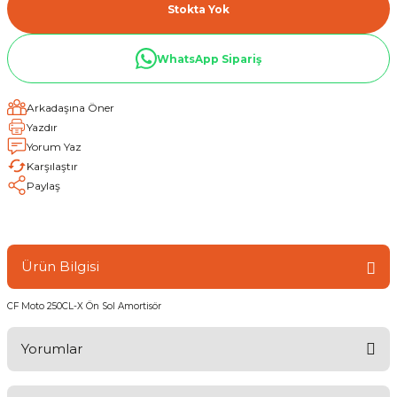
Stokta Yok
WhatsApp Sipariş
Arkadaşına Öner
Yazdır
Yorum Yaz
Karşılaştır
Paylaş
Ürün Bilgisi
CF Moto 250CL-X Ön Sol Amortisör
Yorumlar