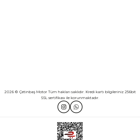
KURUMSAL
Athena Ön Amortisör Yağ Keçesi Çift Yaylı NOK Kayaba Showa
KATEGORİLER
₺ 1.600,00
HIZLI BAĞLANTILAR
Sepete Ekle
2026 © Çetinbaş Motor Tüm hakları saklıdır. Kredi kartı bilgileriniz 256bit
SSL sertifikası ile korunmaktadır.
TVS Wego Kilit Seti
Mondial Turismo 50 Kaporta Seti Sarı
₺ 1.150,39
₺ 7.060,00