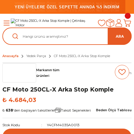
YENİ ÜYELERE ÖZEL SEPETTE ANINDA %5 İNDİRİM
YENİ ÜYELERE ÖZEL SEPETTE ANINDA %5 İNDİRİM
YENİ ÜYELERE ÖZEL SEPETTE ANINDA %5 İNDİRİM
ARA
Anasayfa
Yedek Parça
CF Moto 250CL-X Arka Stop Komple
Markanın tüm
(0) Yorum
ürünleri
CF Moto 250CL-X Arka Stop Komple
₺ 4.684,03
₺
638
'den başlayan taksitlerle!
Taksit Seçenekleri
Beden Ölçü Tablosu
Stok Kodu
Y4CFM4035A0013