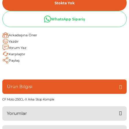
Stokta Yok
WhatsApp Sipariş
Arkadaşına Öner
Yazdır
Yorum Yaz
Karşılaştır
Paylaş
Ürün Bilgisi
CF Moto 250CL-X Arka Stop Komple
Yorumlar