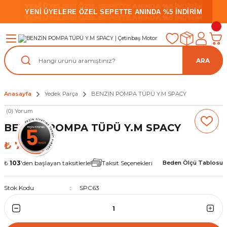
YENİ ÜYELERE ÖZEL SEPETTE ANINDA %5 İNDİRİM
YENİ ÜYELERE ÖZEL SEPETTE ANINDA %5 İNDİRİM
YENİ ÜYELERE ÖZEL SEPETTE ANINDA %5 İNDİRİM
ARA
Anasayfa
Yedek Parça
BENZİN POMPA TÜPÜ Y.M SPACY
(0) Yorum
BENZİN POMPA TÜPÜ Y.M SPACY
₺ 753,64
₺
103
'den başlayan taksitlerle!
Taksit Seçenekleri
Beden Ölçü Tablosu
Stok Kodu
SPC63