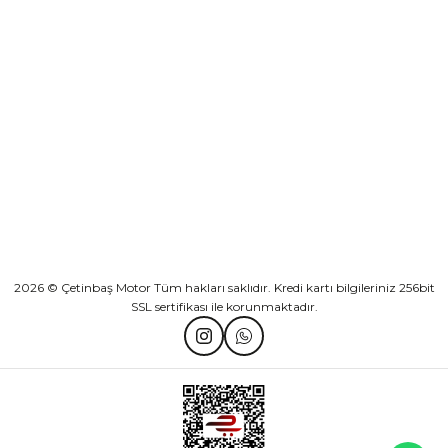
KURUMSAL
Athena Ön Amortisör Yağ Keçesi Çift Yaylı NOK Kayaba Showa
KATEGORİLER
₺ 1.600,00
HIZLI BAĞLANTILAR
Sepete Ekle
2026 © Çetinbaş Motor Tüm hakları saklıdır. Kredi kartı bilgileriniz 256bit
SSL sertifikası ile korunmaktadır.
TVS Wego Kilit Seti
Mondial Turismo 50 Kaporta Seti Sarı
₺ 1.150,39
₺ 7.060,00