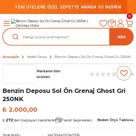
YENİ ÜYELERE ÖZEL SEPETTE ANINDA %5 İNDİRİM
YENİ ÜYELERE ÖZEL SEPETTE ANINDA %5 İNDİRİM
YENİ ÜYELERE ÖZEL SEPETTE ANINDA %5 İNDİRİM
0
ARA
Anasayfa
Yedek Parça
Benzin Deposu Sol Ön Grenaj Ghost Gri 250NK
Markanın tüm
(0) Yorum
ürünleri
Benzin Deposu Sol Ön Grenaj Ghost Gri
250NK
₺ 2.000,00
₺
272
'den başlayan taksitlerle!
Taksit Seçenekleri
Beden Ölçü Tablosu
Stok Kodu
Y4CFM4012A0316