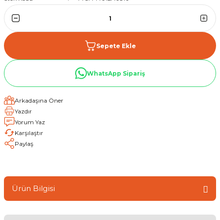
Sepete Ekle
WhatsApp Sipariş
Arkadaşına Öner
Yazdır
Yorum Yaz
Karşılaştır
Paylaş
Ürün Bilgisi