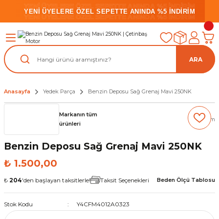
YENİ ÜYELERE ÖZEL SEPETTE ANINDA %5 İNDİRİM
YENİ ÜYELERE ÖZEL SEPETTE ANINDA %5 İNDİRİM
YENİ ÜYELERE ÖZEL SEPETTE ANINDA %5 İNDİRİM
ARA
Anasayfa
Yedek Parça
Benzin Deposu Sağ Grenaj Mavi 250NK
Markanın tüm
(0) Yorum
ürünleri
Benzin Deposu Sağ Grenaj Mavi 250NK
₺ 1.500,00
₺
204
'den başlayan taksitlerle!
Taksit Seçenekleri
Beden Ölçü Tablosu
Stok Kodu
Y4CFM4012A0323