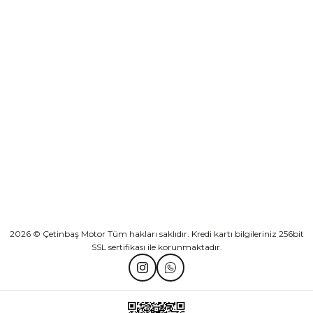
Sepete Ekle
KURUMSAL
Athena Ön Amortisör Yağ Keçesi Çift Yaylı NOK Kayaba Showa
KATEGORİLER
₺ 1.600,00
HIZLI BAĞLANTILAR
Sepete Ekle
2026 © Çetinbaş Motor Tüm hakları saklıdır. Kredi kartı bilgileriniz 256bit
SSL sertifikası ile korunmaktadır.
TVS Wego Kilit Seti
Mondial Turismo 50 Kaporta Seti Sarı