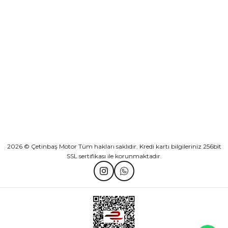
KURUMSAL
Athena Ön Amortisör Yağ Keçesi Çift Yaylı NOK Kayaba Showa
KATEGORİLER
₺ 1.600,00
HIZLI BAĞLANTILAR
Sepete Ekle
2026 © Çetinbaş Motor Tüm hakları saklıdır. Kredi kartı bilgileriniz 256bit
SSL sertifikası ile korunmaktadır.
TVS Wego Kilit Seti
Mondial Turismo 50 Kaporta Seti Sarı
₺ 1.150,39
₺ 7.060,00