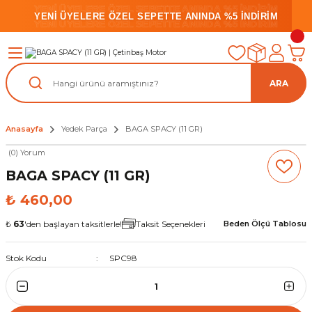
YENİ ÜYELERE ÖZEL SEPETTE ANINDA %5 İNDİRİM
YENİ ÜYELERE ÖZEL SEPETTE ANINDA %5 İNDİRİM
YENİ ÜYELERE ÖZEL SEPETTE ANINDA %5 İNDİRİM
ARA
Anasayfa
Yedek Parça
BAGA SPACY (11 GR)
(0) Yorum
BAGA SPACY (11 GR)
₺ 460,00
₺
63
'den başlayan taksitlerle!
Taksit Seçenekleri
Beden Ölçü Tablosu
Stok Kodu
SPC98