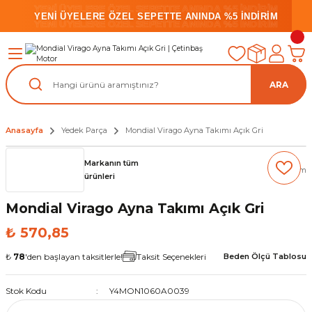
YENİ ÜYELERE ÖZEL SEPETTE ANINDA %5 İNDİRİM
YENİ ÜYELERE ÖZEL SEPETTE ANINDA %5 İNDİRİM
YENİ ÜYELERE ÖZEL SEPETTE ANINDA %5 İNDİRİM
ARA
Anasayfa
Yedek Parça
Mondial Virago Ayna Takımı Açık Gri
Markanın tüm
(0) Yorum
ürünleri
Mondial Virago Ayna Takımı Açık Gri
₺ 570,85
₺
78
'den başlayan taksitlerle!
Taksit Seçenekleri
Beden Ölçü Tablosu
Stok Kodu
Y4MON1060A0039