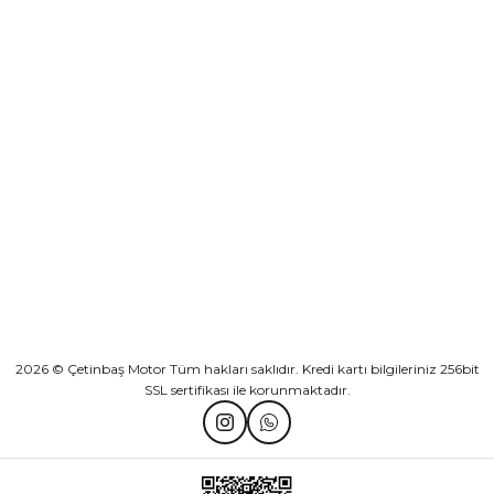
Sepete Ekle
KURUMSAL
Athena Ön Amortisör Yağ Keçesi Çift Yaylı NOK Kayaba Showa
KATEGORİLER
₺ 1.600,00
HIZLI BAĞLANTILAR
Sepete Ekle
2026 © Çetinbaş Motor Tüm hakları saklıdır. Kredi kartı bilgileriniz 256bit
SSL sertifikası ile korunmaktadır.
TVS Wego Kilit Seti
Mondial Turismo 50 Kaporta Seti Sarı