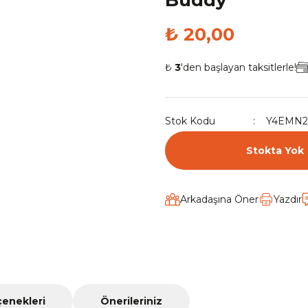
Buddy
₺ 20,00
₺
3
'den başlayan taksitlerle!
Stok Kodu
Y4EMN2
Stokta Yok
Arkadaşına Öner
Yazdır
çenekleri
Önerileriniz