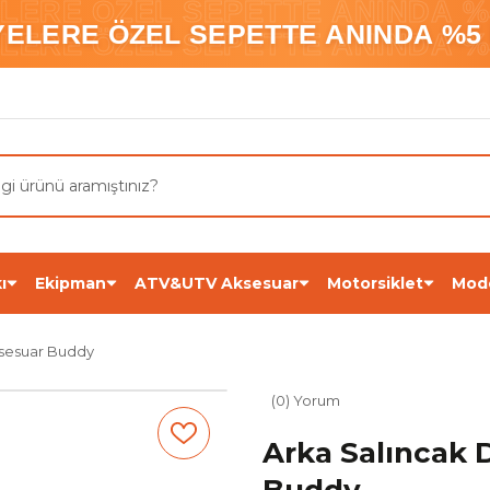
ELERE ÖZEL SEPETTE ANINDA %5
YELERE ÖZEL SEPETTE ANINDA %5 
ELERE ÖZEL SEPETTE ANINDA %5
ı
Ekipman
ATV&UTV Aksesuar
Motorsiklet
Mod
ksesuar Buddy
(0) Yorum
Arka Salıncak 