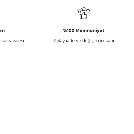
₺ 2.892,73
Sepete Ekle
ri
%100 Memnuniyet
anka havalesi
Kolay iade ve değişim imkanı
porta Seti Sarı
,00
 Ekle
HIZLI BAĞLANTILAR