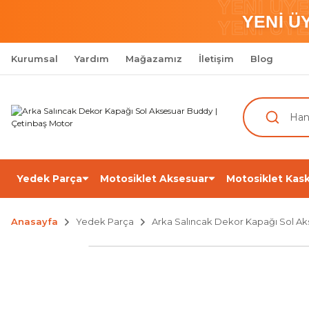
YENİ ÜY
YENİ Ü
YENİ ÜY
Kurumsal
Yardım
Mağazamız
İletişim
Blog
Yedek Parça
Motosiklet Aksesuar
Motosiklet Kask
Anasayfa
Yedek Parça
Arka Salıncak Dekor Kapağı Sol A