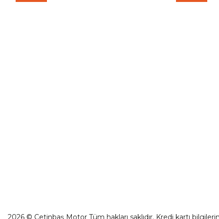
CF Moto 675SR-R Ön Panel Sol Dekor Kapak Mavi
İletişim
0501 053 07 07
₺ 90,81
İletişim For
0501 053 07 07
Havale Bild
destek@cetinbasmotor.com
Sepete Ekle
Kargo Takibi
Yeşilova Mah. Aspendos Bulv. No:176/D
Kat -2 Muratpaşa/Antalya
CF Moto 675SR-R Far Muhafazası Sol Alt
₺ 1.289,50
Sepete Ekle
2026 © Çetinbaş Motor Tüm hakları saklıdır. Kredi kartı bilgilerin