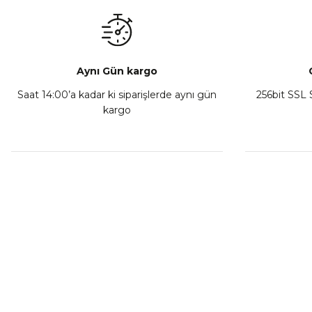
₺ 350,00
Sepete Ekle
Aynı Gün kargo
Saat 14:00’a kadar ki siparişlerde aynı gün
256bit SSL S
kargo
Athena Ön Amortisör Yağ Keçesi Çift Yaylı NOK Kayaba S
₺ 1.600,00
Sepete Ekle
MÜŞTERİ HİZMETLERİ
KURUMSA