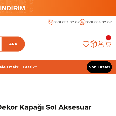
 İNDİRİM
İNDİRİM
 İNDİRİM
0501 053 07 07
0501 053 07 07
ARA
ele Özel
Lastik
Son Fırsat!
Dekor Kapağı Sol Aksesuar