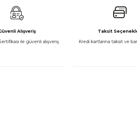
₺ 2.800,00
Gönder
Sepete Ekle
Güvenli Alışveriş
Taksit Seçenekle
ertifikası ile güvenli alışveriş
Kredi kartlarına taksit ve b
howa
TVS Wego Kilit Seti
Mondial Turismo 50 Ka
₺ 1.150,39
₺ 7.060
Sepete Ekle
Sepete
L
KATEGORİLER