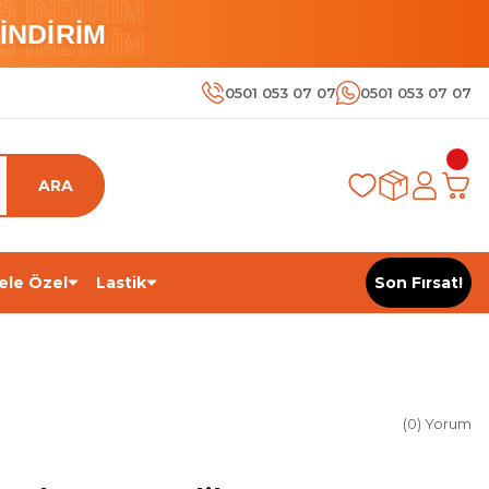
 İNDİRİM
İNDİRİM
 İNDİRİM
0501 053 07 07
0501 053 07 07
ARA
ele Özel
Lastik
Son Fırsat!
(0) Yorum