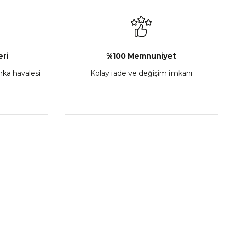
₺ 2.892,73
Sepete Ekle
ri
%100 Memnuniyet
anka havalesi
Kolay iade ve değişim imkanı
porta Seti Sarı
,00
 Ekle
HIZLI BAĞLANTILAR