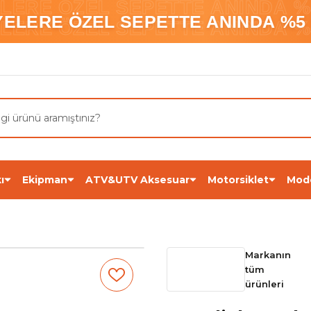
ELERE ÖZEL SEPETTE ANINDA %5
YELERE ÖZEL SEPETTE ANINDA %5 
ELERE ÖZEL SEPETTE ANINDA %5
ı
Ekipman
ATV&UTV Aksesuar
Motorsiklet
Mod
Markanın
tüm
ürünleri