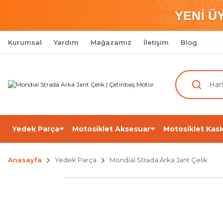
YENİ ÜY
YENİ Ü
YENİ ÜY
Kurumsal
Yardım
Mağazamız
İletişim
Blog
Yedek Parça
Motosiklet Aksesuar
Motosiklet Kask
Anasayfa
Yedek Parça
Mondial Strada Arka Jant Çelik