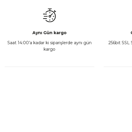
₺ 350,00
Sepete Ekle
Aynı Gün kargo
Saat 14:00’a kadar ki siparişlerde aynı gün
256bit SSL S
kargo
Athena Ön Amortisör Yağ Keçesi Çift Yaylı NOK Kayaba S
₺ 1.600,00
Sepete Ekle
MÜŞTERİ HİZMETLERİ
KURUMSA