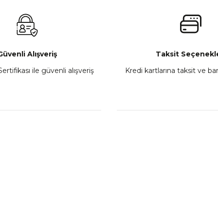
₺ 2.800,00
Gönder
Sepete Ekle
Güvenli Alışveriş
Taksit Seçenekle
ertifikası ile güvenli alışveriş
Kredi kartlarına taksit ve b
howa
TVS Wego Kilit Seti
Mondial Turismo 50 Ka
₺ 1.150,39
₺ 7.060
Sepete Ekle
Sepete
L
KATEGORİLER