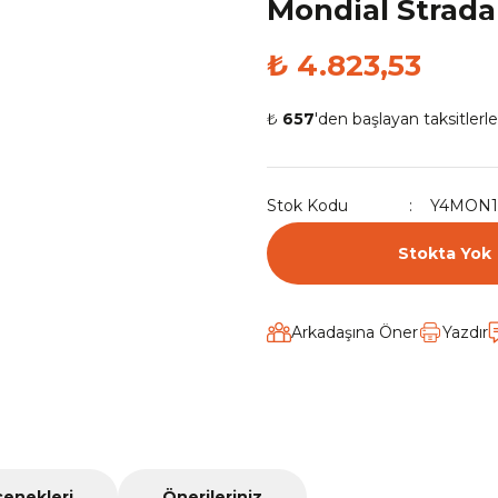
Mondial Strada
₺ 4.823,53
₺
657
'den başlayan taksitlerle
Stok Kodu
Y4MON1
Stokta Yok
Arkadaşına Öner
Yazdır
çenekleri
Önerileriniz