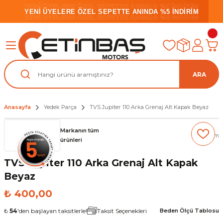
YENİ ÜYELERE ÖZEL SEPETTE ANINDA %5 İNDİRİM
YENİ ÜYELERE ÖZEL SEPETTE ANINDA %5 İNDİRİM
YENİ ÜYELERE ÖZEL SEPETTE ANINDA %5 İNDİRİM
ARA
Anasayfa
Yedek Parça
TVS Jupiter 110 Arka Grenaj Alt Kapak Beyaz
Markanın tüm
(0) Yorum
ürünleri
TVS Jupiter 110 Arka Grenaj Alt Kapak
Beyaz
₺ 400,00
₺
54
'den başlayan taksitlerle!
Taksit Seçenekleri
Beden Ölçü Tablosu