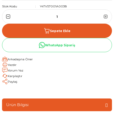
Stok Kodu
Y4TVS7001A0038
Sepete Ekle
WhatsApp Sipariş
Arkadaşına Öner
Yazdır
Yorum Yaz
Karşılaştır
Paylaş
Ürün Bilgisi