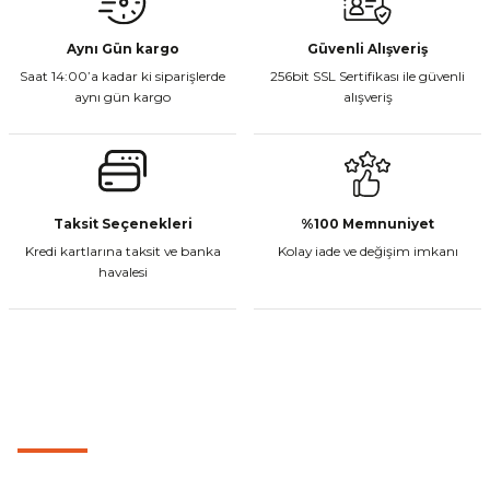
₺ 350,00
Bu ürüne benzer farklı alternatifler olmalı.
Aynı Gün kargo
Güvenli Alışveriş
Saat 14:00’a kadar ki siparişlerde
256bit SSL Sertifikası ile güvenli
Sepete Ekle
aynı gün kargo
alışveriş
Gönder
CF Moto 450MT Sol Kumanda Düğmeleri Komple
Taksit Seçenekleri
%100 Memnuniyet
Kredi kartlarına taksit ve banka
Kolay iade ve değişim imkanı
havalesi
₺ 2.800,00
Sepete Ekle
MÜŞTERİ HİZMETLERİ
CF Moto 450CL-C Sol Kumanda Düğmeleri Komple
0501 053 07 07