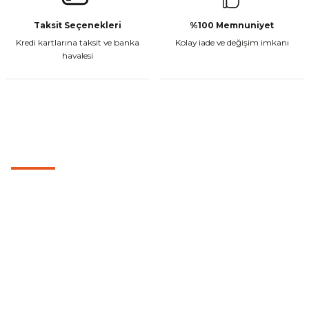
Taksit Seçenekleri
%100 Memnuniyet
Kredi kartlarına taksit ve banka
Kolay iade ve değişim imkanı
havalesi
MÜŞTERİ HİZMETLERİ
0501 053 07 07
0501 053 07 07
destek@cetinbasmotor.com
Yeşilova Mah. Aspendos Bulv. No:176/D Kat -2 Muratpaşa/Antalya