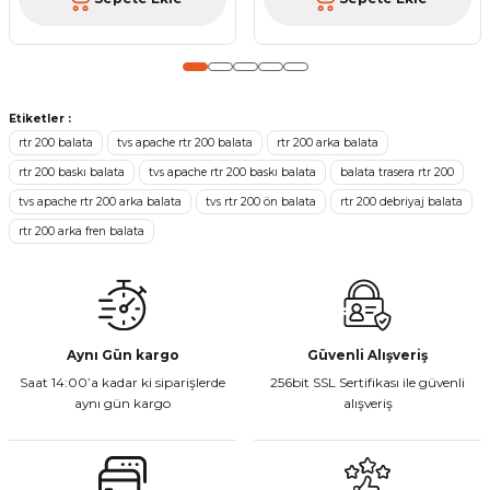
Gönder
Etiketler :
rtr 200 balata
tvs apache rtr 200 balata
rtr 200 arka balata
rtr 200 baskı balata
tvs apache rtr 200 baskı balata
balata trasera rtr 200
tvs apache rtr 200 arka balata
tvs rtr 200 ön balata
rtr 200 debriyaj balata
rtr 200 arka fren balata
Aynı Gün kargo
Güvenli Alışveriş
Saat 14:00’a kadar ki siparişlerde
256bit SSL Sertifikası ile güvenli
aynı gün kargo
alışveriş