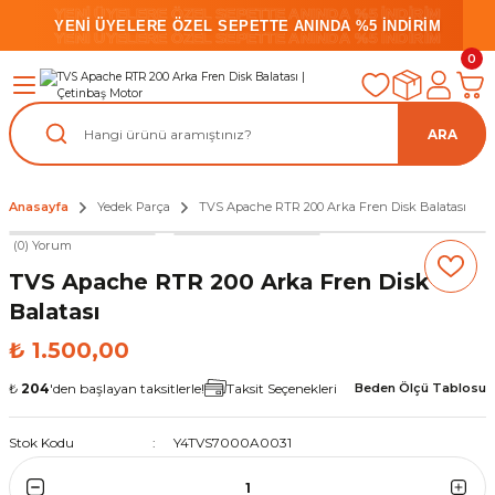
YENİ ÜYELERE ÖZEL SEPETTE ANINDA %5 İNDİRİM
YENİ ÜYELERE ÖZEL SEPETTE ANINDA %5 İNDİRİM
YENİ ÜYELERE ÖZEL SEPETTE ANINDA %5 İNDİRİM
0
ARA
Anasayfa
Yedek Parça
TVS Apache RTR 200 Arka Fren Disk Balatası
(0) Yorum
TVS Apache RTR 200 Arka Fren Disk
Balatası
₺ 1.500,00
₺
204
'den başlayan taksitlerle!
Taksit Seçenekleri
Beden Ölçü Tablosu
Stok Kodu
Y4TVS7000A0031