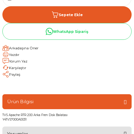
Sepete Ekle
WhatsApp Sipariş
Arkadaşına Öner
Yazdır
Yorum Yaz
Karşılaştır
Paylaş
Ürün Bilgisi
TVS Apache RTR 200 Arka Fren Disk Balatası
Y4TVS7000A0031
Yorumlar