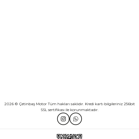
Sepete Ekle
KURUMSAL
Athena Ön Amortisör Yağ Keçesi Çift Yaylı NOK Kayaba Showa
KATEGORİLER
₺ 1.600,00
HIZLI BAĞLANTILAR
Sepete Ekle
2026 © Çetinbaş Motor Tüm hakları saklıdır. Kredi kartı bilgileriniz 256bit
SSL sertifikası ile korunmaktadır.
TVS Wego Kilit Seti
Mondial Turismo 50 Kaporta Seti Sarı