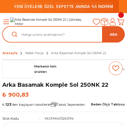
YENİ ÜYELERE ÖZEL SEPETTE ANINDA %5 İNDİRİM
YENİ ÜYELERE ÖZEL SEPETTE ANINDA %5 İNDİRİM
YENİ ÜYELERE ÖZEL SEPETTE ANINDA %5 İNDİRİM
ARA
Anasayfa
Yedek Parça
Arka Basamak Komple Sol 250NK 22
Markanın tüm
(0) Yorum
ürünleri
Arka Basamak Komple Sol 250NK 22
₺ 900,83
₺
123
'den başlayan taksitlerle!
Taksit Seçenekleri
Beden Ölçü Tablosu
Stok Kodu
Y4CFM4012A0114