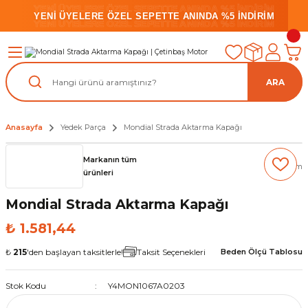
YENİ ÜYELERE ÖZEL SEPETTE ANINDA %5 İNDİRİM
YENİ ÜYELERE ÖZEL SEPETTE ANINDA %5 İNDİRİM
YENİ ÜYELERE ÖZEL SEPETTE ANINDA %5 İNDİRİM
ARA
Anasayfa
Yedek Parça
Mondial Strada Aktarma Kapağı
Markanın tüm
(0) Yorum
ürünleri
Mondial Strada Aktarma Kapağı
₺ 1.581,44
₺
215
'den başlayan taksitlerle!
Taksit Seçenekleri
Beden Ölçü Tablosu
Stok Kodu
Y4MON1067A0203