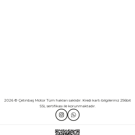
Sepete Ekle
KURUMSAL
Athena Ön Amortisör Yağ Keçesi Çift Yaylı NOK Kayaba Showa
KATEGORİLER
₺ 1.600,00
HIZLI BAĞLANTILAR
Sepete Ekle
2026 © Çetinbaş Motor Tüm hakları saklıdır. Kredi kartı bilgileriniz 256bit
SSL sertifikası ile korunmaktadır.
TVS Wego Kilit Seti
Mondial Turismo 50 Kaporta Seti Sarı